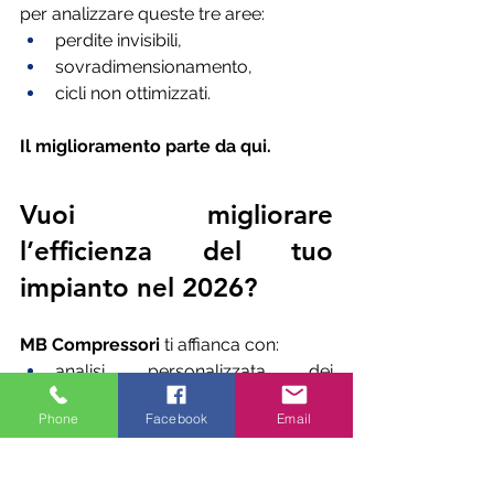
per analizzare queste tre aree:
perdite invisibili,
sovradimensionamento,
cicli non ottimizzati.
Il miglioramento parte da qui.
Vuoi migliorare 
l’efficienza del tuo 
impianto nel 2026?
MB Compressori
 ti affianca con:
analisi personalizzata dei 
consumi,
Phone
Facebook
Email
check-up delle perdite e del 
rendimento,
soluzioni tecniche su misura 