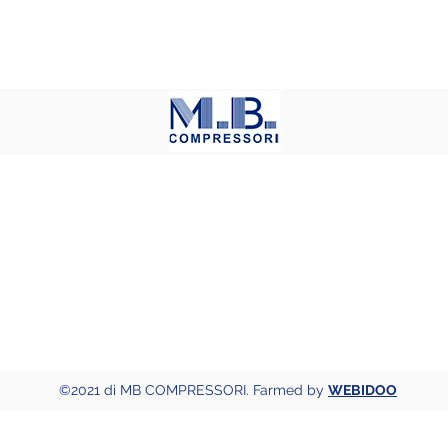
di BORGHETTO MARCO
Via Mameli, 37 - 22063 Cantù (CO)
el. +39 031 714123 - Fax. +39 031 3516091 -
info@mbcompressori.
P.I. 02768380137 -
Privacy Policy
-
Cookie Policy
©2021 di MB COMPRESSORI. Farmed by
WEBIDOO
iva sulla raccolta
Le tue preferenze relative alla priva