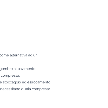
e come alternativa ad un
n ingombro al pavimento
a compressa.
e e stoccaggio ed essiccamento
e necessitano di aria compressa