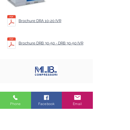
Brochure DRA 10-20 IVR
Brochure DRB 30-50 - DRB 30-50 IVR
di BORGHETTO MARCO
Phone
Facebook
Email
Via Mameli, 37 - 22063 Cantù (CO)
Tel.
+39 031 714123
- Fax.
+39 031 3516091
-
info@mbcompressori.com
P.I.
02768380137
-
Privacy Policy
-
Cookie Policy